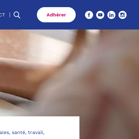
CT
Adhérer
les, santé, travail,