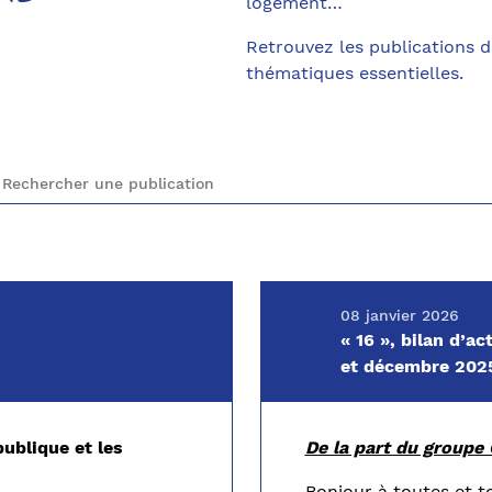
logement…
Retrouvez les publications 
thématiques essentielles.
08 janvier 2026
« 16 », bilan d’
et décembre 202
ublique et les
De la part du group
Bonjour à toutes et t