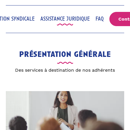
tion syndicale
assistance juridique
faq
Cont
présentation générale
Des services à destination de nos adhérents